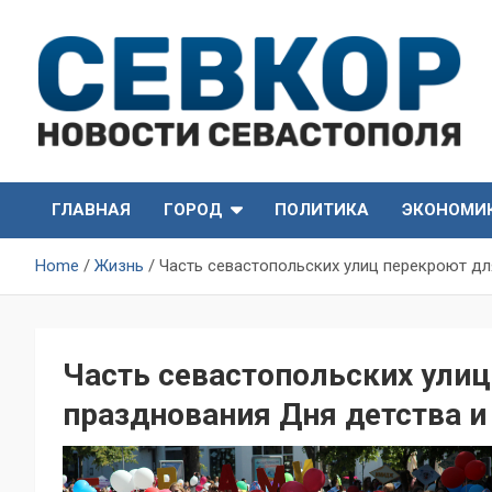
Skip
to
content
СевКор — Самые главные и актуальные новости
СевКор — Новости
Севастополя
ГЛАВНАЯ
ГОРОД
ПОЛИТИКА
ЭКОНОМИ
Севастополя
Home
Жизнь
Часть севастопольских улиц перекроют дл
Часть севастопольских ули
празднования Дня детства и