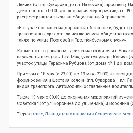
Ленина (от пл. Суворова до пл. Нахимова), проспекту Н
действовать с 00.00 до окончания мероприятий, а с 09
распространится также на общественный транспорт.
«В случае осложнения дорожной обстановки, будет ор
транспортных средств, за исключением общественного, 
также по улице Портовой и Троллейбусному спуску», — 
Кроме того, ограничение движения вводится и в Балакл
перекрыты площадь 1-гo Мая, участок улицы Калича (от 
участок улицы Герасима Рубцова (от дома № 1 до дома
При этом с 18 мая (с 23.00) до 19 мая (23.00) на площа
формирования и шествия колонн (пл. Суворова – пл. Ла
видов транспорта. Автомобили, оставленные водителям
Также 19 мая с 00.00 до окончания мероприятий измен
Советская (от ул. Воронина до ул. Ленина) и Воронина (
Tags:
важное
,
День детства и юности в Севастополе
,
огра