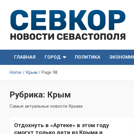
Skip
to
content
СевКор — Самые главные и актуальные новости
СевКор — Новости
Севастополя
ГЛАВНАЯ
ГОРОД
ПОЛИТИКА
ЭКОНОМИ
Севастополя
Home
Крым
Page 98
Рубрика:
Крым
Самые актуальные новости Крыма
Отдохнуть в «Артеке» в этом году
смогут только дети из Крыма и