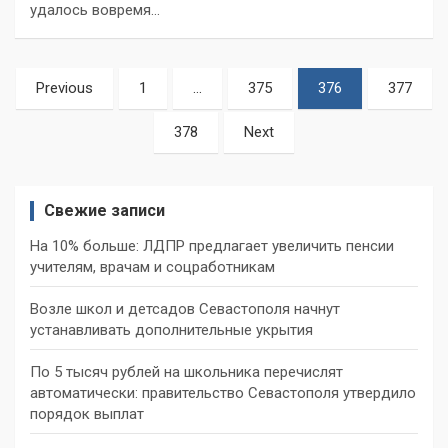
удалось вовремя…
Пагинация
Previous
1
…
375
376
377
записей
378
Next
Свежие записи
На 10% больше: ЛДПР предлагает увеличить пенсии
учителям, врачам и соцработникам
Возле школ и детсадов Севастополя начнут
устанавливать дополнительные укрытия
По 5 тысяч рублей на школьника перечислят
автоматически: правительство Севастополя утвердило
порядок выплат