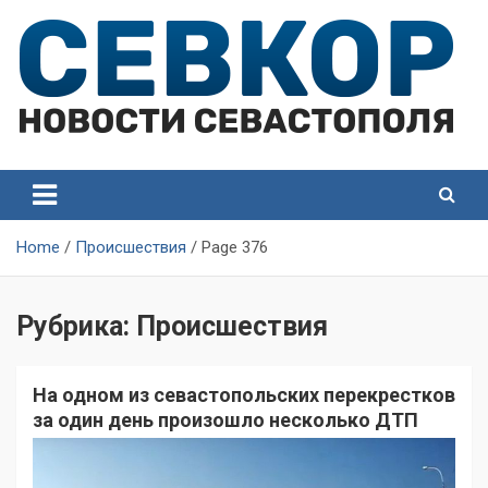
Skip
to
content
СевКор — Самые главные и актуальные новости
СевКор — Новости
Севастополя
Севастополя
Home
Происшествия
Page 376
Рубрика:
Происшествия
На одном из севастопольских перекрестков
за один день произошло несколько ДТП