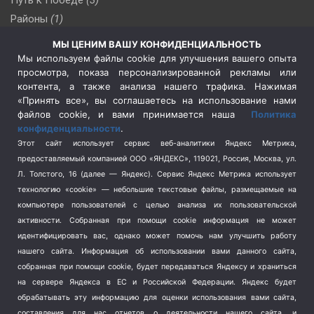
Районы
(1)
Россия
(510)
МЫ ЦЕНИМ ВАШУ КОНФИДЕНЦИАЛЬНОСТЬ
Сельское хозяйство
(3)
Мы используем файлы cookie для улучшения вашего опыта
просмотра, показа персонализированной рекламы или
Социальная политика
(3)
контента, а также анализа нашего трафика. Нажимая
Спецоперация в Украине
(657)
«Принять все», вы соглашаетесь на использование нами
Спецоперация на Украине
(404)
файлов cookie, и вами принимается наша
Политика
конфиденциальности
.
Спорт
(740)
Этот сайт использует сервис веб-аналитики Яндекс Метрика,
Тема недели
(210)
предоставляемый компанией ООО «ЯНДЕКС», 119021, Россия, Москва, ул.
Терроризм
(1)
Л. Толстого, 16 (далее — Яндекс). Сервис Яндекс Метрика использует
Транспорт
(262)
технологию «cookie» — небольшие текстовые файлы, размещаемые на
компьютере пользователей с целью анализа их пользовательской
Туризм
(178)
активности.
Собранная при помощи cookie информация не может
Флот
(76)
идентифицировать вас, однако может помочь нам улучшить работу
Цены
(2)
нашего сайта. Информация об использовании вами данного сайта,
Школа и спорт
(2)
собранная при помощи cookie, будет передаваться Яндексу и храниться
Экология
(8)
на сервере Яндекса в ЕС и Российской Федерации. Яндекс будет
обрабатывать эту информацию для оценки использования вами сайта,
Экономика
(1172)
составления для нас отчетов о деятельности нашего сайта, и