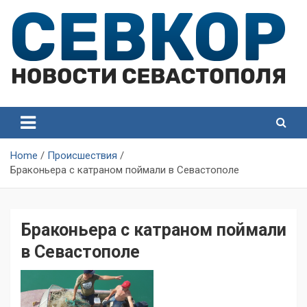
Skip
to
content
СевКор — Самые главные и актуальные новости
СевКор — Новости
Севастополя
Севастополя
Home
Происшествия
Браконьера с катраном поймали в Севастополе
Браконьера с катраном поймали
в Севастополе