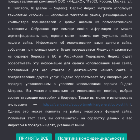
предоставляемый компанией ООО «ЯНДЕКС», 119021, Россия, Москва, ул.
Терроризм
(1)
Л. Толстого, 16 (далее — Яндекс). Сервис Яндекс Метрика использует
Транспорт
(262)
технологию «cookie» — небольшие текстовые файлы, размещаемые на
компьютере пользователей с целью анализа их пользовательской
Туризм
(178)
активности.
Собранная при помощи cookie информация не может
Флот
(76)
идентифицировать вас, однако может помочь нам улучшить работу
Цены
(2)
нашего сайта. Информация об использовании вами данного сайта,
Школа и спорт
(2)
собранная при помощи cookie, будет передаваться Яндексу и храниться
Экология
(8)
на сервере Яндекса в ЕС и Российской Федерации. Яндекс будет
обрабатывать эту информацию для оценки использования вами сайта,
Экономика
(1172)
составления для нас отчетов о деятельности нашего сайта, и
предоставления других услуг. Яндекс обрабатывает эту информацию в
Мы в соцсетях
порядке, установленном в условиях использования сервиса Яндекс
Метрика.
Вы можете отказаться от использования cookies, выбрав
соответствующие настройки в браузере. Также вы можете использовать
инструмент —
https://yandex.ru/support/metrika/general/opt-out.html
.
Однако это может повлиять на работу некоторых функций сайта.
Используя этот сайт, вы соглашаетесь на обработку данных о вас
Яндексом в порядке и целях, указанных выше.
Copyright © 2026
СевКор — Новости Севастополя
Политика конфиденциальности
ПРИНЯТЬ ВСЕ
Политика конфиденциальности