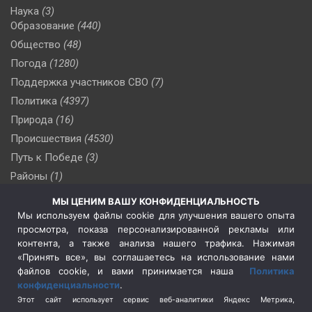
Наука
(3)
Образование
(440)
Общество
(48)
Погода
(1280)
Поддержка участников СВО
(7)
Политика
(4397)
Природа
(16)
Происшествия
(4530)
Путь к Победе
(3)
Районы
(1)
Россия
(510)
МЫ ЦЕНИМ ВАШУ КОНФИДЕНЦИАЛЬНОСТЬ
Сельское хозяйство
(3)
Мы используем файлы cookie для улучшения вашего опыта
просмотра, показа персонализированной рекламы или
Социальная политика
(3)
контента, а также анализа нашего трафика. Нажимая
Спецоперация в Украине
(657)
«Принять все», вы соглашаетесь на использование нами
Спецоперация на Украине
(404)
файлов cookie, и вами принимается наша
Политика
конфиденциальности
.
Спорт
(740)
Этот сайт использует сервис веб-аналитики Яндекс Метрика,
Тема недели
(210)