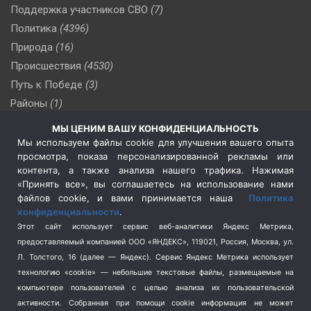
Поддержка участников СВО
(7)
Политика
(4396)
Природа
(16)
Происшествия
(4530)
Путь к Победе
(3)
Районы
(1)
Россия
(510)
МЫ ЦЕНИМ ВАШУ КОНФИДЕНЦИАЛЬНОСТЬ
Сельское хозяйство
(3)
Мы используем файлы cookie для улучшения вашего опыта
просмотра, показа персонализированной рекламы или
Социальная политика
(3)
контента, а также анализа нашего трафика. Нажимая
Спецоперация в Украине
(657)
«Принять все», вы соглашаетесь на использование нами
Спецоперация на Украине
(404)
файлов cookie, и вами принимается наша
Политика
конфиденциальности
.
Спорт
(740)
Этот сайт использует сервис веб-аналитики Яндекс Метрика,
Тема недели
(210)
предоставляемый компанией ООО «ЯНДЕКС», 119021, Россия, Москва, ул.
Терроризм
(1)
Л. Толстого, 16 (далее — Яндекс). Сервис Яндекс Метрика использует
Транспорт
(262)
технологию «cookie» — небольшие текстовые файлы, размещаемые на
компьютере пользователей с целью анализа их пользовательской
Туризм
(178)
активности.
Собранная при помощи cookie информация не может
Флот
(76)