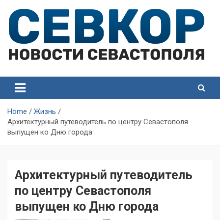
Skip
to
content
СевКор — Самые главные и актуальные новости
СевКор — Новости
Севастополя
Севастополя
Home
Жизнь
Архитектурный путеводитель по центру Севастополя
выпущен ко Дню города
Архитектурный путеводитель
по центру Севастополя
выпущен ко Дню города