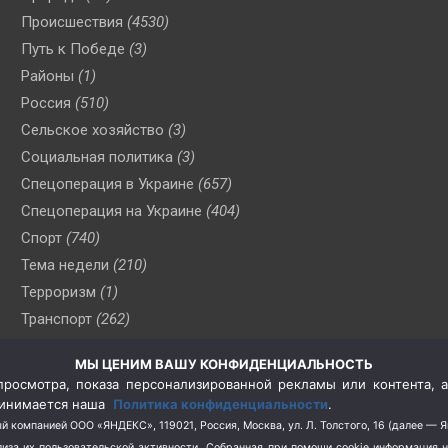
Происшествия
(4530)
Путь к Победе
(3)
Районы
(1)
Россия
(510)
Сельское хозяйство
(3)
Социальная политика
(3)
Спецоперация в Украине
(657)
Спецоперация на Украине
(404)
Спорт
(740)
Тема недели
(210)
Терроризм
(1)
Транспорт
(262)
Туризм
(178)
МЫ ЦЕНИМ ВАШУ КОНФИДЕНЦИАЛЬНОСТЬ
Флот
(76)
росмотра, показа персонализированной рекламы или контента, а
Цены
(2)
принимается наша
Политика конфиденциальности
.
Школа и спорт
(2)
й компанией ООО «ЯНДЕКС», 119021, Россия, Москва, ул. Л. Толстого, 16 (далее — 
за их пользовательской активности.
Собранная при помощи cookie информация 