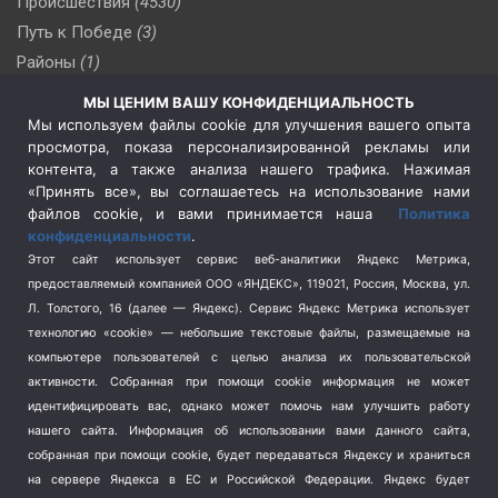
Происшествия
(4530)
Путь к Победе
(3)
Районы
(1)
Россия
(510)
МЫ ЦЕНИМ ВАШУ КОНФИДЕНЦИАЛЬНОСТЬ
Сельское хозяйство
(3)
Мы используем файлы cookie для улучшения вашего опыта
просмотра, показа персонализированной рекламы или
Социальная политика
(3)
контента, а также анализа нашего трафика. Нажимая
Спецоперация в Украине
(657)
«Принять все», вы соглашаетесь на использование нами
Спецоперация на Украине
(404)
файлов cookie, и вами принимается наша
Политика
конфиденциальности
.
Спорт
(740)
Этот сайт использует сервис веб-аналитики Яндекс Метрика,
Тема недели
(210)
предоставляемый компанией ООО «ЯНДЕКС», 119021, Россия, Москва, ул.
Терроризм
(1)
Л. Толстого, 16 (далее — Яндекс). Сервис Яндекс Метрика использует
Транспорт
(262)
технологию «cookie» — небольшие текстовые файлы, размещаемые на
компьютере пользователей с целью анализа их пользовательской
Туризм
(178)
активности.
Собранная при помощи cookie информация не может
Флот
(76)
идентифицировать вас, однако может помочь нам улучшить работу
Цены
(2)
нашего сайта. Информация об использовании вами данного сайта,
Школа и спорт
(2)
собранная при помощи cookie, будет передаваться Яндексу и храниться
на сервере Яндекса в ЕС и Российской Федерации. Яндекс будет
Экология
(8)