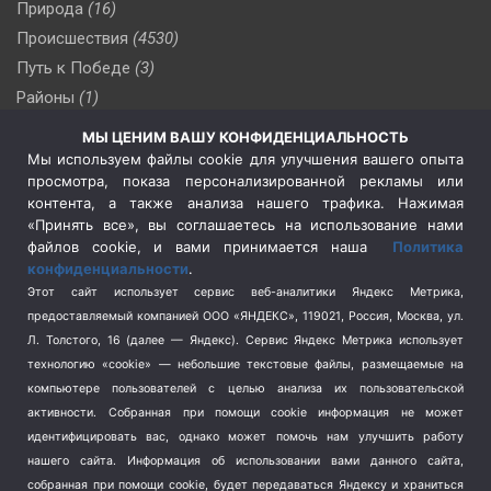
Природа
(16)
Происшествия
(4530)
Путь к Победе
(3)
Районы
(1)
Россия
(510)
МЫ ЦЕНИМ ВАШУ КОНФИДЕНЦИАЛЬНОСТЬ
Сельское хозяйство
(3)
Мы используем файлы cookie для улучшения вашего опыта
просмотра, показа персонализированной рекламы или
Социальная политика
(3)
контента, а также анализа нашего трафика. Нажимая
Спецоперация в Украине
(657)
«Принять все», вы соглашаетесь на использование нами
Спецоперация на Украине
(404)
файлов cookie, и вами принимается наша
Политика
конфиденциальности
.
Спорт
(740)
Этот сайт использует сервис веб-аналитики Яндекс Метрика,
Тема недели
(210)
предоставляемый компанией ООО «ЯНДЕКС», 119021, Россия, Москва, ул.
Терроризм
(1)
Л. Толстого, 16 (далее — Яндекс). Сервис Яндекс Метрика использует
Транспорт
(262)
технологию «cookie» — небольшие текстовые файлы, размещаемые на
компьютере пользователей с целью анализа их пользовательской
Туризм
(178)
активности.
Собранная при помощи cookie информация не может
Флот
(76)
идентифицировать вас, однако может помочь нам улучшить работу
Цены
(2)
нашего сайта. Информация об использовании вами данного сайта,
Школа и спорт
(2)
собранная при помощи cookie, будет передаваться Яндексу и храниться