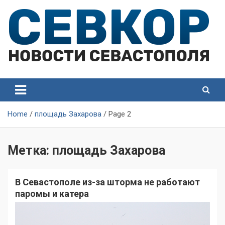
Skip
to
content
СевКор — Самые главные и актуальные новости
СевКор — Новости
Севастополя
Севастополя
Home
площадь Захарова
Page 2
Метка:
площадь Захарова
В Севастополе из-за шторма не работают
паромы и катера