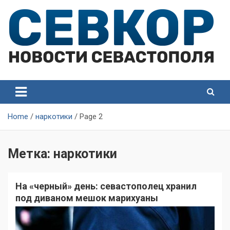
Skip
to
content
СевКор — Самые главные и актуальные новости
СевКор — Новости
Севастополя
Севастополя
Home
наркотики
Page 2
Метка:
наркотики
На «черный» день: севастополец хранил
под диваном мешок марихуаны