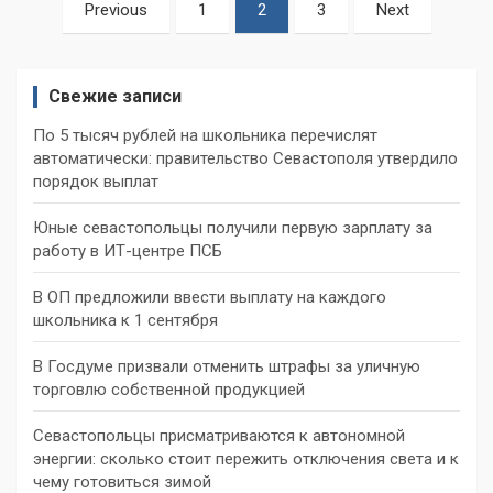
Пагинация
Previous
1
2
3
Next
записей
Свежие записи
По 5 тысяч рублей на школьника перечислят
автоматически: правительство Севастополя утвердило
порядок выплат
Юные севастопольцы получили первую зарплату за
работу в ИТ-центре ПСБ
В ОП предложили ввести выплату на каждого
школьника к 1 сентября
В Госдуме призвали отменить штрафы за уличную
торговлю собственной продукцией
Севастопольцы присматриваются к автономной
энергии: сколько стоит пережить отключения света и к
чему готовиться зимой