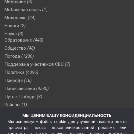
Медицина
(8)
Мобильная связь
(1)
Молодежь
(44)
Налоги
(2)
Наука
(3)
Образование
(440)
Общество
(48)
Погода
(1280)
Поддержка участников СВО
(7)
Политика
(4396)
Природа
(16)
Происшествия
(4530)
Путь к Победе
(3)
Районы
(1)
Россия
(510)
МЫ ЦЕНИМ ВАШУ КОНФИДЕНЦИАЛЬНОСТЬ
Сельское хозяйство
(3)
Мы используем файлы cookie для улучшения вашего опыта
просмотра, показа персонализированной рекламы или
Социальная политика
(3)
контента, а также анализа нашего трафика. Нажимая