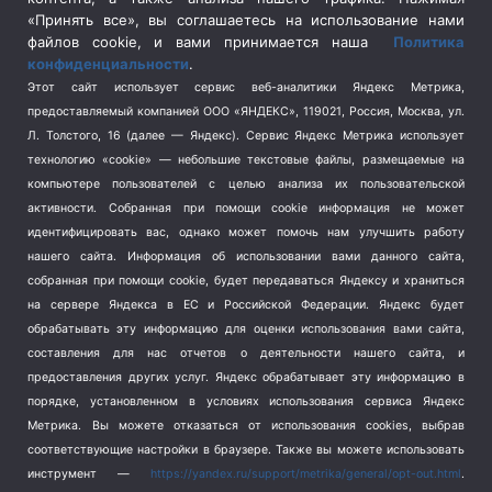
Спецоперация в Украине
(657)
«Принять все», вы соглашаетесь на использование нами
Спецоперация на Украине
(404)
файлов cookie, и вами принимается наша
Политика
конфиденциальности
.
Спорт
(740)
Этот сайт использует сервис веб-аналитики Яндекс Метрика,
Тема недели
(210)
предоставляемый компанией ООО «ЯНДЕКС», 119021, Россия, Москва, ул.
Терроризм
(1)
Л. Толстого, 16 (далее — Яндекс). Сервис Яндекс Метрика использует
Транспорт
(262)
технологию «cookie» — небольшие текстовые файлы, размещаемые на
компьютере пользователей с целью анализа их пользовательской
Туризм
(178)
активности.
Собранная при помощи cookie информация не может
Флот
(76)
идентифицировать вас, однако может помочь нам улучшить работу
Цены
(2)
нашего сайта. Информация об использовании вами данного сайта,
Школа и спорт
(2)
собранная при помощи cookie, будет передаваться Яндексу и храниться
на сервере Яндекса в ЕС и Российской Федерации. Яндекс будет
Экология
(8)
обрабатывать эту информацию для оценки использования вами сайта,
Экономика
(1172)
составления для нас отчетов о деятельности нашего сайта, и
предоставления других услуг. Яндекс обрабатывает эту информацию в
Мы в соцсетях
порядке, установленном в условиях использования сервиса Яндекс
Метрика.
Вы можете отказаться от использования cookies, выбрав
соответствующие настройки в браузере. Также вы можете использовать
инструмент —
https://yandex.ru/support/metrika/general/opt-out.html
.