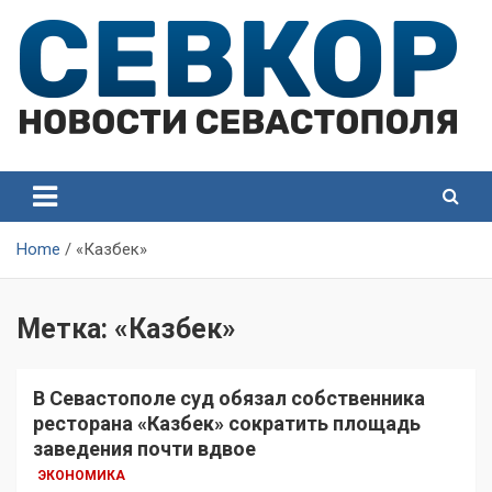
Skip
to
content
СевКор — Самые главные и актуальные новости
СевКор — Новости
Севастополя
Севастополя
Home
«Казбек»
Метка:
«Казбек»
В Севастополе суд обязал собственника
ресторана «Казбек» сократить площадь
заведения почти вдвое
ЭКОНОМИКА