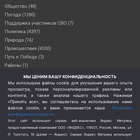
Общество
(48)
Погода
(1280)
Поддержка участников СВО
(7)
Политика
(4397)
Природа
(16)
Происшествия
(4530)
Путь к Победе
(3)
Районы
(1)
Россия
(510)
МЫ ЦЕНИМ ВАШУ КОНФИДЕНЦИАЛЬНОСТЬ
Сельское хозяйство
(3)
Мы используем файлы cookie для улучшения вашего опыта
просмотра, показа персонализированной рекламы или
Социальная политика
(3)
контента, а также анализа нашего трафика. Нажимая
Спецоперация в Украине
(657)
«Принять все», вы соглашаетесь на использование нами
Спецоперация на Украине
(404)
файлов cookie, и вами принимается наша
Политика
конфиденциальности
.
Спорт
(740)
Этот сайт использует сервис веб-аналитики Яндекс Метрика,
Тема недели
(210)
предоставляемый компанией ООО «ЯНДЕКС», 119021, Россия, Москва, ул.
Терроризм
(1)
Л. Толстого, 16 (далее — Яндекс). Сервис Яндекс Метрика использует