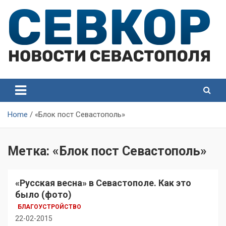
Skip
to
content
СевКор — Самые главные и актуальные новости
СевКор — Новости
Севастополя
Севастополя
Home
«Блок пост Севастополь»
Метка:
«Блок пост Севастополь»
«Русская весна» в Севастополе. Как это
было (фото)
БЛАГОУСТРОЙСТВО
22-02-2015