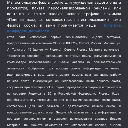
Сельское хозяйство
(3)
Мы используем файлы cookie для улучшения вашего опыта
просмотра, показа персонализированной рекламы или
Социальная политика
(3)
контента, а также анализа нашего трафика. Нажимая
Спецоперация в Украине
(657)
«Принять все», вы соглашаетесь на использование нами
Спецоперация на Украине
(404)
файлов cookie, и вами принимается наша
Политика
конфиденциальности
.
Спорт
(740)
Этот сайт использует сервис веб-аналитики Яндекс Метрика,
Тема недели
(210)
предоставляемый компанией ООО «ЯНДЕКС», 119021, Россия, Москва, ул.
Терроризм
(1)
Л. Толстого, 16 (далее — Яндекс). Сервис Яндекс Метрика использует
Транспорт
(262)
технологию «cookie» — небольшие текстовые файлы, размещаемые на
компьютере пользователей с целью анализа их пользовательской
Туризм
(178)
активности.
Собранная при помощи cookie информация не может
Флот
(76)
идентифицировать вас, однако может помочь нам улучшить работу
Цены
(2)
нашего сайта. Информация об использовании вами данного сайта,
Школа и спорт
(2)
собранная при помощи cookie, будет передаваться Яндексу и храниться
Экология
на сервере Яндекса в ЕС и Российской Федерации. Яндекс будет
(8)
обрабатывать эту информацию для оценки использования вами сайта,
Экономика
(1172)
составления для нас отчетов о деятельности нашего сайта, и
предоставления других услуг. Яндекс обрабатывает эту информацию в
Мы в соцсетях
порядке, установленном в условиях использования сервиса Яндекс
Метрика.
Вы можете отказаться от использования cookies, выбрав